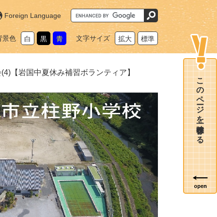
G
Foreign Language
o
o
g
背景色
文字サイズ
白
黒
青
拡大
標準
l
e
カ
ス
タ
(4)【岩国中夏休み補習ボランティア】
ム
このページを一時保存する
検
索