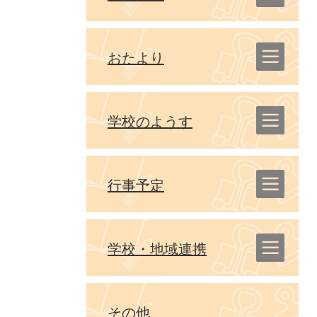
おたより
学校のようす
行事予定
学校・地域連携
その他