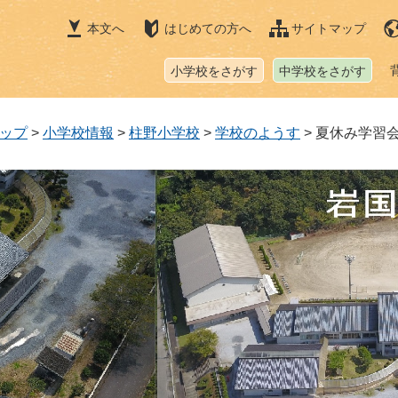
本文へ
はじめての方へ
サイトマップ
小学校をさがす
中学校をさがす
ップ
>
小学校情報
>
柱野小学校
>
学校のようす
>
夏休み学習会