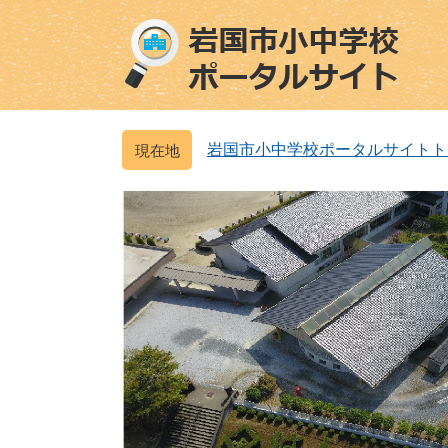
ペ
メ
ー
ニ
ジ
ュ
の
ー
先
を
頭
飛
岩国市小中学校ポータルサイトト
で
ば
す
し
。
て
本
文
へ