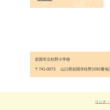
岩国市立柱野小学校
〒741-0073 山口県岩国市柱野1092番地3 Tel
リンク・