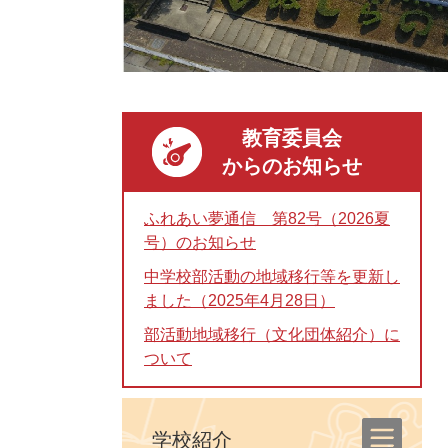
教育委員会
からのお知らせ
ふれあい夢通信 第82号（2026夏
号）のお知らせ
中学校部活動の地域移行等を更新し
ました（2025年4月28日）
部活動地域移行（文化団体紹介）に
ついて
学校紹介