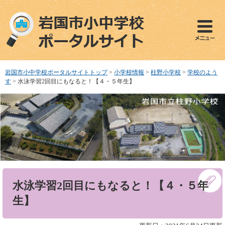
ペ
メ
ー
ニ
ジ
ュ
の
ー
先
を
頭
飛
で
ば
岩国市小中学校ポータルサイトトップ
>
小学校情報
>
柱野小学校
>
学校のよう
す
し
す
>
水泳学習2回目にもなると！【４・５年生】
。
て
本
文
へ
本
水泳学習2回目にもなると！【４・５年
文
生】