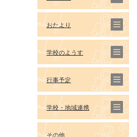
おたより
学校のようす
行事予定
学校・地域連携
その他