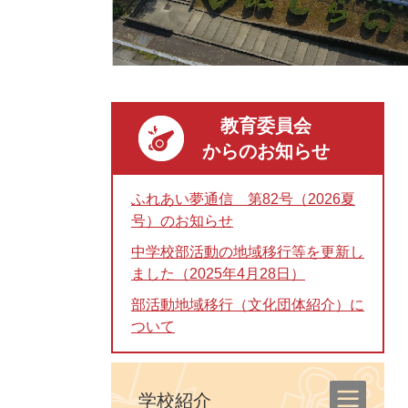
教育委員会
からのお知らせ
ふれあい夢通信 第82号（2026夏
号）のお知らせ
中学校部活動の地域移行等を更新し
ました（2025年4月28日）
部活動地域移行（文化団体紹介）に
ついて
学校紹介