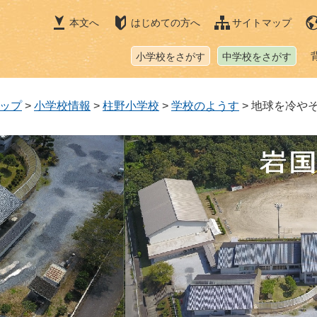
本文へ
はじめての方へ
サイトマップ
小学校をさがす
中学校をさがす
ップ
>
小学校情報
>
柱野小学校
>
学校のようす
>
地球を冷や