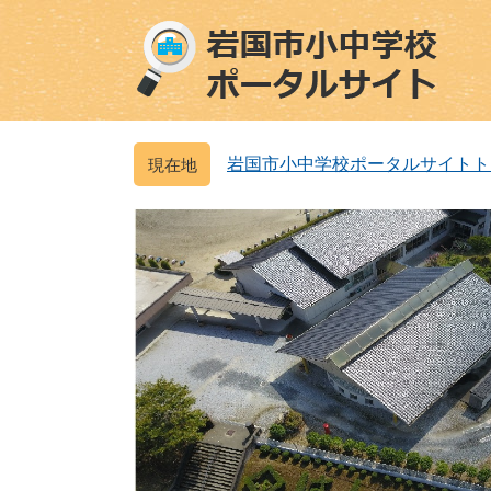
ペ
メ
ー
ニ
ジ
ュ
の
ー
先
を
頭
飛
岩国市小中学校ポータルサイトト
で
ば
す
し
。
て
本
文
へ