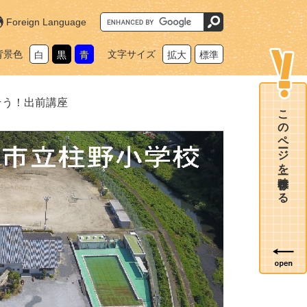
G
Foreign Language
o
o
g
背景色
文字サイズ
白
黒
青
拡大
標準
l
e
カ
ス
タ
そう！出前講座
ム
このページを一時保存する
検
索