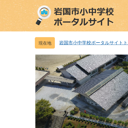
ペ
メ
ー
ニ
ジ
ュ
の
ー
先
を
頭
飛
岩国市小中学校ポータルサイトト
で
ば
す
し
。
て
本
文
へ