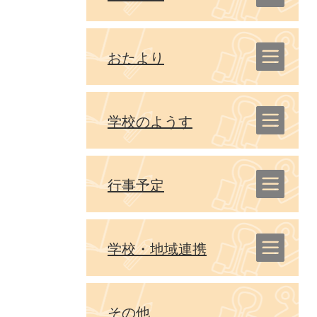
おたより
学校のようす
行事予定
学校・地域連携
その他