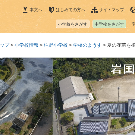
本文へ
はじめての方へ
サイトマップ
小学校をさがす
中学校をさがす
ップ
>
小学校情報
>
柱野小学校
>
学校のようす
>
夏の花苗を