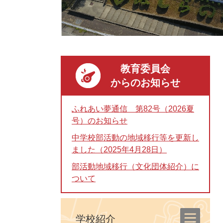
教育委員会
からのお知らせ
ふれあい夢通信 第82号（2026夏
号）のお知らせ
中学校部活動の地域移行等を更新し
ました（2025年4月28日）
部活動地域移行（文化団体紹介）に
ついて
学校紹介