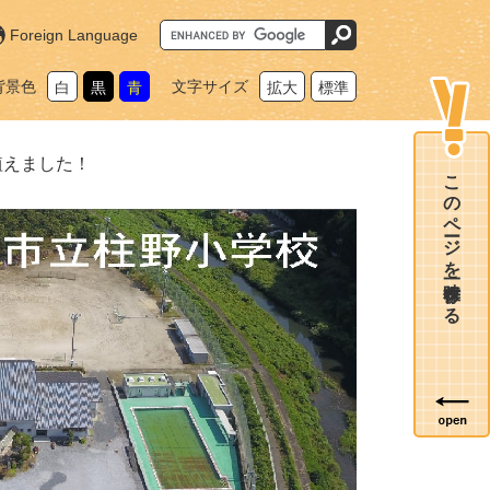
G
Foreign Language
o
o
g
背景色
文字サイズ
白
黒
青
拡大
標準
l
e
カ
ス
タ
植えました！
ム
このページを一時保存する
検
索