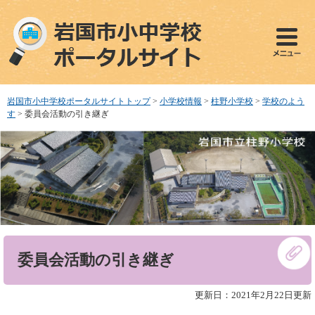
ペ
メ
ー
ニ
ジ
ュ
の
ー
先
を
頭
飛
で
ば
岩国市小中学校ポータルサイトトップ
>
小学校情報
>
柱野小学校
>
学校のよう
す
し
す
>
委員会活動の引き継ぎ
。
て
本
文
へ
本
委員会活動の引き継ぎ
文
更新日：2021年2月22日更新