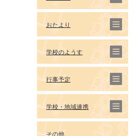
おたより
学校のようす
行事予定
学校・地域連携
その他