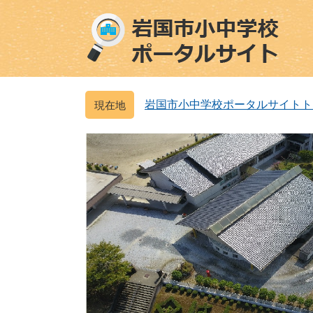
ペ
メ
ー
ニ
ジ
ュ
の
ー
先
を
頭
飛
岩国市小中学校ポータルサイトト
で
ば
す
し
。
て
本
文
へ