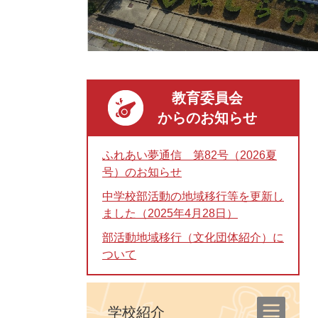
教育委員会
からのお知らせ
ふれあい夢通信 第82号（2026夏
号）のお知らせ
中学校部活動の地域移行等を更新し
ました（2025年4月28日）
部活動地域移行（文化団体紹介）に
ついて
学校紹介