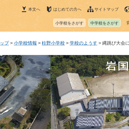
本文へ
はじめての方へ
サイトマップ
小学校をさがす
中学校をさがす
ップ
>
小学校情報
>
柱野小学校
>
学校のようす
>
縄跳び大会に