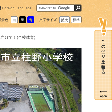
G
Foreign Language
o
o
g
背景色
文字サイズ
白
黒
青
拡大
標準
l
e
カ
ス
タ
向けて！(全校体育)
ム
このページを一時保存する
検
索