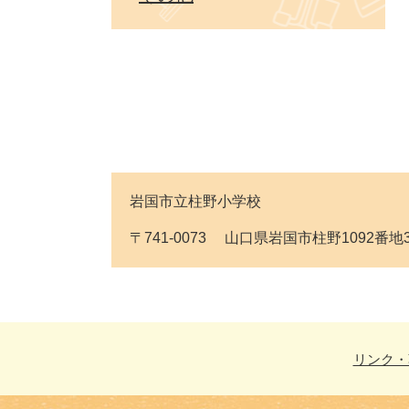
岩国市立柱野小学校
〒741-0073 山口県岩国市柱野1092番地3 Tel
リンク・