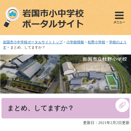
ペ
メ
ー
ニ
ジ
ュ
の
ー
先
を
頭
飛
で
ば
岩国市小中学校ポータルサイトトップ
>
小学校情報
>
柱野小学校
>
学校のよう
す
し
す
>
まとめ、してますか？
。
て
本
文
へ
本
まとめ、してますか？
文
更新日：2021年2月2日更新