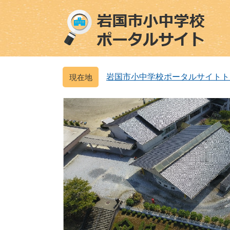
ペ
メ
ー
ニ
ジ
ュ
の
ー
先
を
頭
飛
岩国市小中学校ポータルサイトト
で
ば
す
し
。
て
本
文
へ