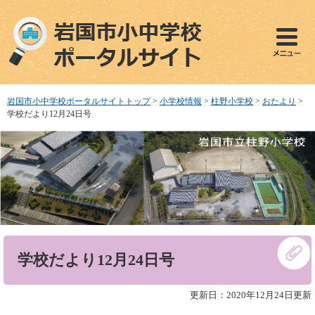
ペ
メ
ー
ニ
ジ
ュ
の
ー
先
を
頭
飛
で
ば
岩国市小中学校ポータルサイトトップ
>
小学校情報
>
柱野小学校
>
おたより
>
す
し
学校だより12月24日号
。
て
本
文
へ
本
学校だより12月24日号
文
更新日：2020年12月24日更新