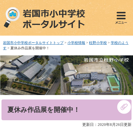
ペ
メ
ー
ニ
ジ
ュ
の
ー
先
を
頭
飛
で
ば
岩国市小中学校ポータルサイトトップ
>
小学校情報
>
柱野小学校
>
学校のよう
す
し
す
>
夏休み作品展を開催中！
。
て
本
文
へ
本
夏休み作品展を開催中！
文
更新日：2020年8月26日更新