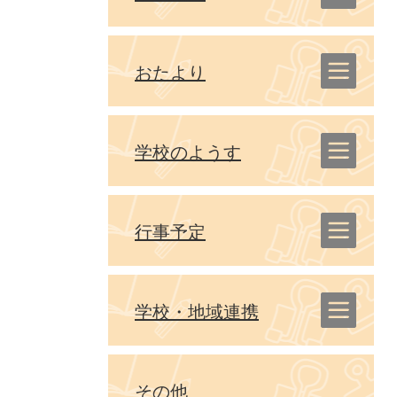
おたより
学校のようす
行事予定
学校・地域連携
その他