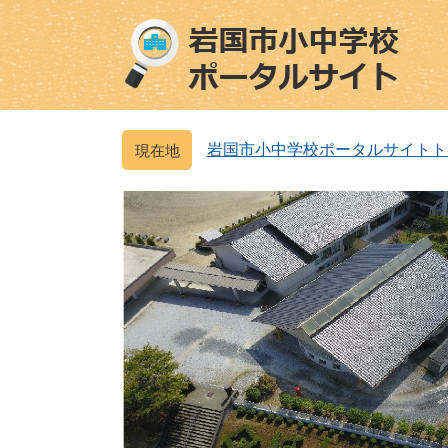
ペ
メ
ー
ニ
ジ
ュ
の
ー
先
を
頭
飛
岩国市小中学校ポータルサイトト
で
ば
す
し
。
て
本
文
へ