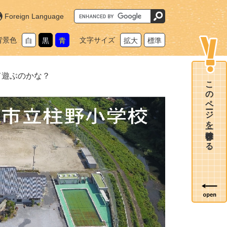
G
Foreign Language
o
o
g
背景色
文字サイズ
白
黒
青
拡大
標準
l
e
カ
ス
タ
て遊ぶのかな？
ム
このページを一時保存する
検
索