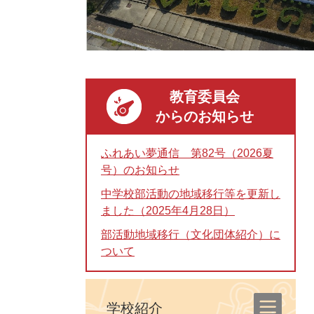
教育委員会
からのお知らせ
ふれあい夢通信 第82号（2026夏
号）のお知らせ
中学校部活動の地域移行等を更新し
ました（2025年4月28日）
部活動地域移行（文化団体紹介）に
ついて
学校紹介