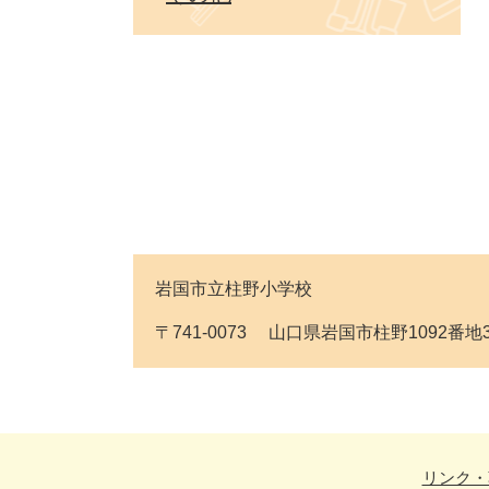
岩国市立柱野小学校
〒741-0073 山口県岩国市柱野1092番地3 Tel
リンク・