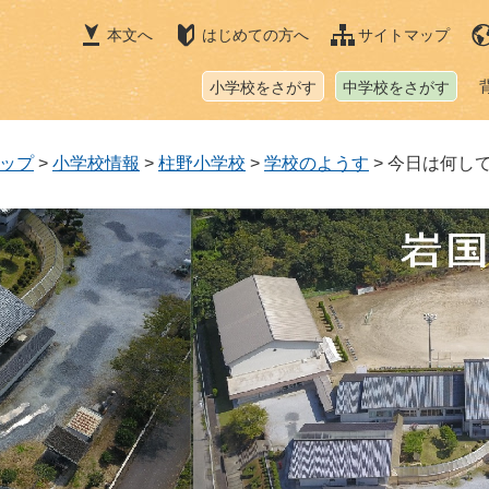
本文へ
はじめての方へ
サイトマップ
小学校をさがす
中学校をさがす
ップ
>
小学校情報
>
柱野小学校
>
学校のようす
>
今日は何し