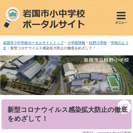
ペ
メ
ー
ニ
ジ
ュ
の
ー
先
を
頭
飛
で
ば
岩国市小中学校ポータルサイトトップ
>
小学校情報
>
柱野小学校
>
学校のよう
す
し
す
>
新型コロナウイルス感染拡大防止の徹底をめざして！
。
て
本
文
へ
本
新型コロナウイルス感染拡大防止の徹底
文
をめざして！