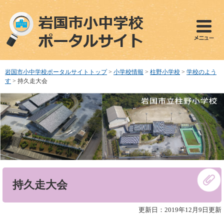
ペ
メ
ー
ニ
ジ
ュ
の
ー
先
を
頭
飛
で
ば
岩国市小中学校ポータルサイトトップ
>
小学校情報
>
柱野小学校
>
学校のよう
す
し
す
>
持久走大会
。
て
本
文
へ
本
持久走大会
文
更新日：2019年12月9日更新