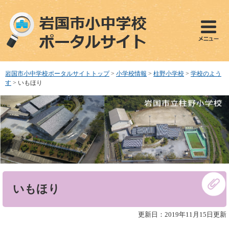
ペ
メ
ー
ニ
ジ
ュ
の
ー
先
を
頭
飛
で
ば
岩国市小中学校ポータルサイトトップ
>
小学校情報
>
柱野小学校
>
学校のよう
す
し
す
>
いもほり
。
て
本
文
へ
本
いもほり
文
更新日：2019年11月15日更新