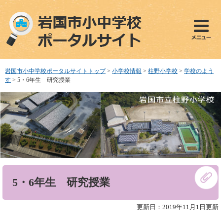
ペ
メ
ー
ニ
ジ
ュ
の
ー
先
を
頭
飛
で
ば
岩国市小中学校ポータルサイトトップ
>
小学校情報
>
柱野小学校
>
学校のよう
す
し
す
>
5・6年生 研究授業
。
て
本
文
へ
本
5・6年生 研究授業
文
更新日：2019年11月1日更新