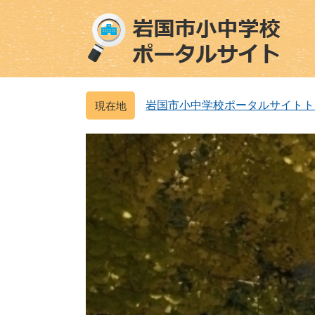
ペ
メ
ー
ニ
ジ
ュ
の
ー
先
を
頭
飛
岩国市小中学校ポータルサイトト
で
ば
す
し
。
て
本
文
へ