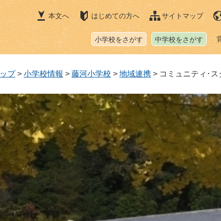
本文へ
はじめての方へ
サイトマップ
小学校をさがす
中学校をさがす
ップ
>
小学校情報
>
藤河小学校
>
地域連携
>
コミュニティ･ス