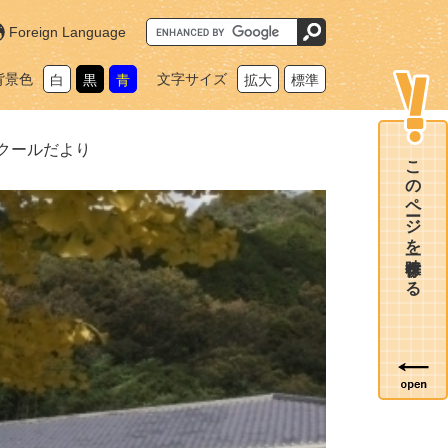
G
Foreign Language
o
o
g
背景色
文字サイズ
白
黒
青
拡大
標準
l
e
カ
ス
タ
クールだより
ム
このページを一時保存する
検
索