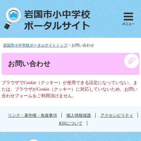
ペ
メ
ー
ニ
ジ
ュ
の
ー
先
を
頭
飛
で
ば
岩国市小中学校ポータルサイトトップ
>
お問い合わせ
す
し
。
て
本
お問い合わせ
本
文
文
へ
ブラウザでCookie（クッキー）が使用できる設定になっていない、ま
たは、ブラウザがCookie（クッキー）に対応していないため、お問い
合わせフォームをご利用頂けません。
リンク・著作権・免責事項
個人情報保護
アクセシビリティ
RSSについて