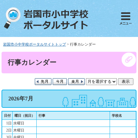
ペ
メ
ー
ニ
ジ
ュ
の
ー
先
を
頭
飛
で
ば
岩国市小中学校ポータルサイトトップ
>
行事カレンダー
す
し
。
て
本
行事カレンダー
本
文
文
へ
2026年7月
日付
曜日（祝日）
行事
学校名
1日
水曜日
2日
木曜日
3日
金曜日