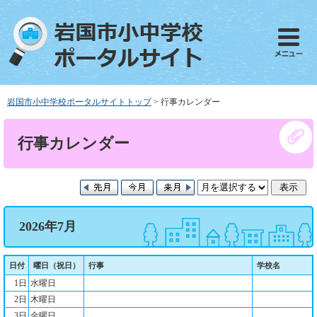
ペ
メ
ー
ニ
ジ
ュ
の
ー
先
を
頭
飛
で
ば
岩国市小中学校ポータルサイトトップ
>
行事カレンダー
す
し
。
て
本
行事カレンダー
本
文
文
へ
2026年7月
日付
曜日（祝日）
行事
学校名
1日
水曜日
2日
木曜日
3日
金曜日