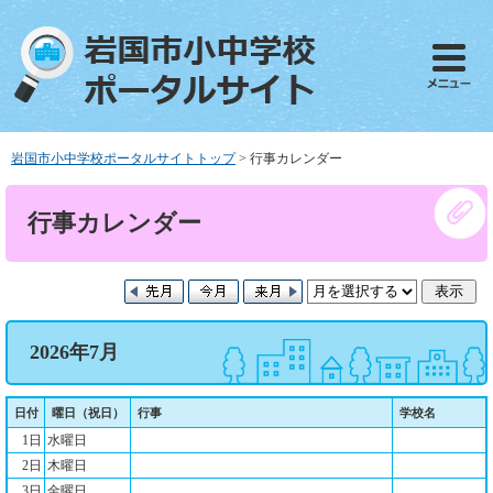
ペ
メ
ー
ニ
ジ
ュ
の
ー
先
を
頭
飛
で
ば
岩国市小中学校ポータルサイトトップ
>
行事カレンダー
す
し
。
て
本
行事カレンダー
本
文
文
へ
2026年7月
日付
曜日（祝日）
行事
学校名
1日
水曜日
2日
木曜日
3日
金曜日