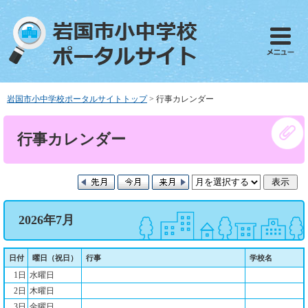
ペ
メ
ー
ニ
ジ
ュ
の
ー
先
を
頭
飛
で
ば
岩国市小中学校ポータルサイトトップ
>
行事カレンダー
す
し
。
て
本
行事カレンダー
本
文
文
へ
2026年7月
日付
曜日（祝日）
行事
学校名
1日
水曜日
2日
木曜日
3日
金曜日