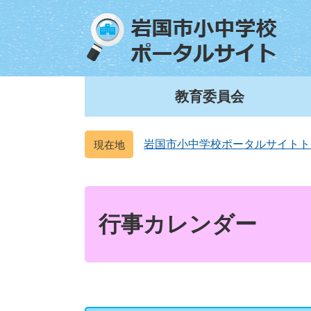
ペ
メ
ー
ニ
ジ
ュ
の
ー
先
を
頭
飛
教育委員会
で
ば
す
し
。
て
岩国市小中学校ポータルサイトト
本
文
本
へ
文
行事カレンダー