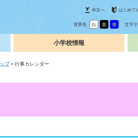
本文へ
はじめて
背景色
文字サ
白
黒
青
小学校情報
ップ
>
行事カレンダー