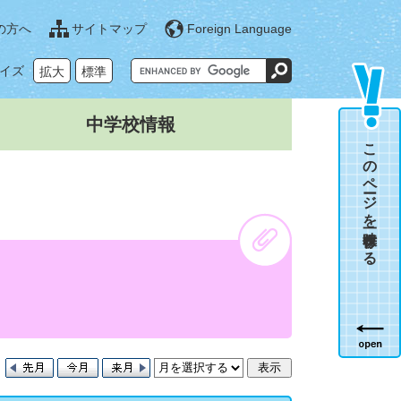
の方へ
サイトマップ
Foreign Language
G
イズ
拡大
標準
o
o
g
l
中学校情報
e
カ
このページを一時保存する
ス
タ
ム
検
索