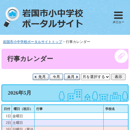
ペ
メ
ー
ニ
ジ
ュ
の
ー
先
を
頭
飛
で
ば
岩国市小中学校ポータルサイトトップ
>
行事カレンダー
す
し
。
て
本
行事カレンダー
本
文
文
へ
2026年5月
日付
曜日（祝日）
行事
学校名
1日
金曜日
2日
土曜日
3日
日曜日（憲法