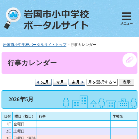
ペ
メ
ー
ニ
ジ
ュ
の
ー
先
を
頭
飛
で
ば
岩国市小中学校ポータルサイトトップ
>
行事カレンダー
す
し
。
て
本
行事カレンダー
本
文
文
へ
2026年5月
日付
曜日（祝日）
行事
学校名
1日
金曜日
2日
土曜日
3日
日曜日（憲法