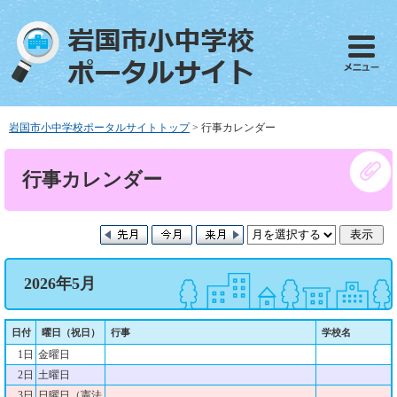
ペ
メ
ー
ニ
ジ
ュ
の
ー
先
を
頭
飛
で
ば
岩国市小中学校ポータルサイトトップ
>
行事カレンダー
す
し
。
て
本
行事カレンダー
本
文
文
へ
2026年5月
日付
曜日（祝日）
行事
学校名
1日
金曜日
2日
土曜日
3日
日曜日（憲法